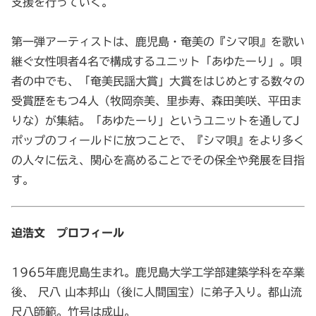
支援を行っていく。
第一弾アーティストは、鹿児島・奄美の『シマ唄』を歌い
継ぐ女性唄者4名で構成するユニット「あゆたーり」。唄
者の中でも、「奄美民謡大賞」大賞をはじめとする数々の
受賞歴をもつ4人（牧岡奈美、里歩寿、森田美咲、平田ま
りな）が集結。「あゆたーり」というユニットを通してJ
ポップのフィールドに放つことで、『シマ唄』をより多く
の人々に伝え、関心を高めることでその保全や発展を目指
す。
迫浩文 プロフィール
1965年鹿児島生まれ。鹿児島大学工学部建築学科を卒業
後、 尺八 山本邦山（後に人間国宝）に弟子入り。都山流
尺八師範。竹号は成山。