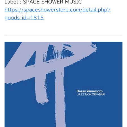
Label : SPACE SHOWER MUSIC
https://spaceshowerstore.com/detail.php?
goods_id=1815