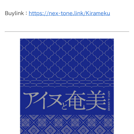
Buylink：
https://nex-tone.link/Kirameku